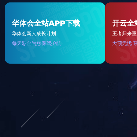
英格兰超级联赛
时间
主队
19:30
阿森纳
21:45
热刺
欧洲冠军联赛
时间
主队
03:00
拜仁