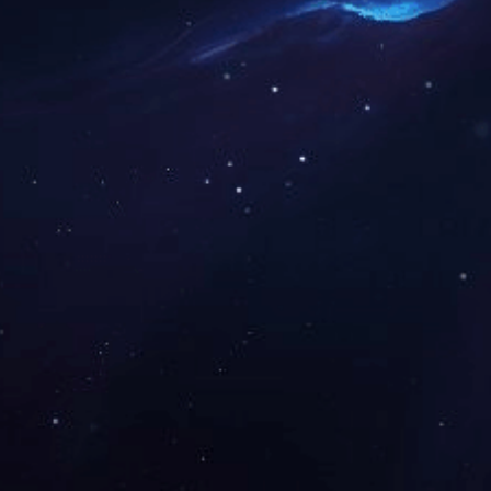
常见问题 (FAQ)