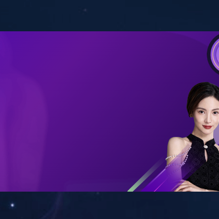
⚽ 热门赛事实时比分
已结束
NBA
3 - 0
102
湖人
勇士