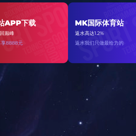
VS
客队
-
切尔西
-
纽卡斯尔
VS
客队
预测方向
-
巴黎
大球