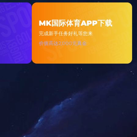
预测方向
主胜
平局