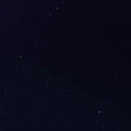
今日精选推荐
德甲: 多特蒙德 vs 勒沃库森
客胜
法甲: 巴黎 vs 里昂
主胜
CBA: 辽宁 vs 广东
-
📊 订阅赛事提醒
获取伤停信息和临场赔率变动
立即订阅